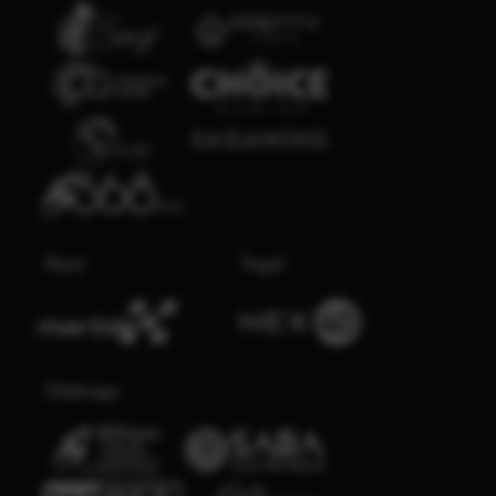
Race
Togel
Olahraga