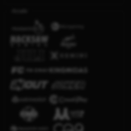
Arcade