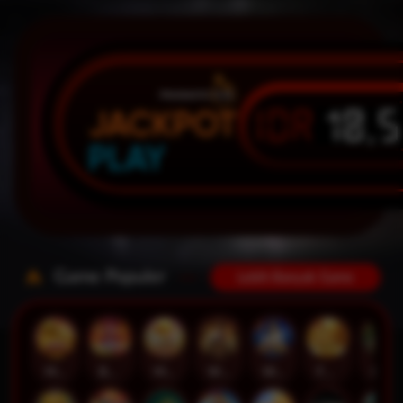
IDR
10,
JACKPOT
PLAY
Game Populer
Lebih Banyak Game
MUSCLE FORTUNE CAT
Bang Gacor 1000
Mahjong Legend
Wild Bounty Showdown
Way of Ninja
FORTUNE GARUDA 500
Legacy of Kong Maxways