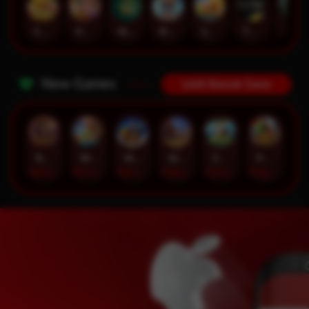
Fortune Gems 500
Poker Win
Mahjong Ways 2
Pirate Quest 1000
Sugar Bang Bang 2
The Luxe
The Crypt
New Games
Lebih Banyak Game
Rhapsody of Muertos
Wings of Iguazu
Mighty Panda
Glory Of Rome
Ze Zeus
Pandemic Rising
AdvantPlay
PG Soft
MicroGaming
Habanero
Hacksaw
Pragmatic Play