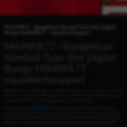
MAWAR77 : Bangkitkan Kembali Tuan Slot Digital
Bunga MAWAR77 - squadtechsupport
MAWAR77 : Bangkitkan
Kembali Tuan Slot Digital
Bunga MAWAR77 -
squadtechsupport
MAWAR77
merupakan salah satu Platform terpercaya saat ini dengan bocoran
pola jitu dari provider Engine terbaik dengan akses game resmi terpopuler serta
menggunakan RTP Live Tertinggi bagi masyarakat Indonesia..
Bergabung dengan
MAWAR77 Login
berarti memilih Platform terbaik dari
banyak kalangan pencinta game online dengan pilihan permainan yang sangat
banyak dan proses tercepat dan akan membayar kememangan dengan tuntas
apapun itu , proses deposit di MAWAR77 adalah paling cepat secepat kilat.