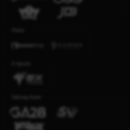
Poker
E-Sports
Sabung Ayam