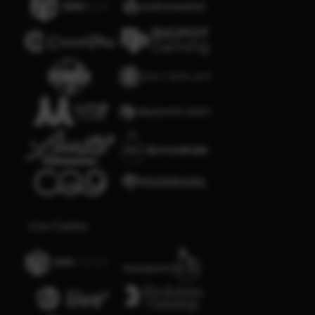
Live Casino