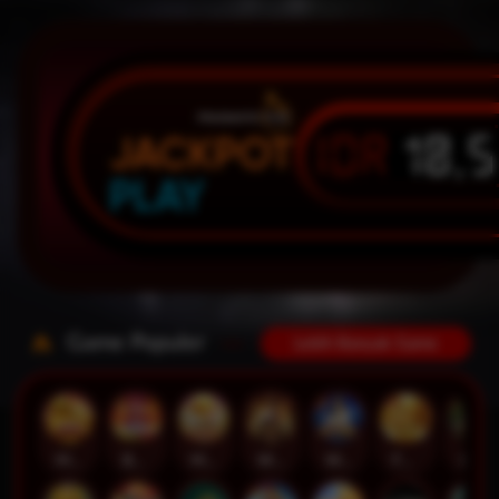
IDR
10,
JACKPOT
PLAY
Game Populer
Lebih Banyak Game
MUSCLE FORTUNE CAT
Bang Gacor 1000
Mahjong Legend
Wild Bounty Showdown
Way of Ninja
FORTUNE GARUDA 500
Legacy of Kong Maxways