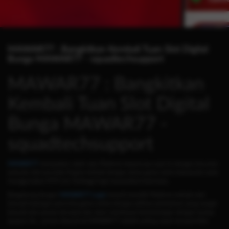
MAWAR77 : Bangkitkan Kembali Tuan Slot Digital
Bunga MAWAR77 - squadtechsupport
MAWAR77 : Bangkitkan
Kembali Tuan Slot Digital
Bunga MAWAR77 -
squadtechsupport
MAWAR77
merupakan salah satu Platform terpercaya saat ini dengan bocoran
pola jitu dari provider Engine terbaik dengan akses game resmi terpopuler serta
menggunakan RTP Live Tertinggi bagi masyarakat Indonesia..
Bergabung dengan
MAWAR77 Login
berarti memilih Platform terbaik dari
banyak kalangan pencinta game online dengan pilihan permainan yang sangat
banyak dan proses tercepat dan akan membayar kememangan dengan tuntas
apapun itu , proses deposit di MAWAR77 adalah paling cepat secepat kilat.